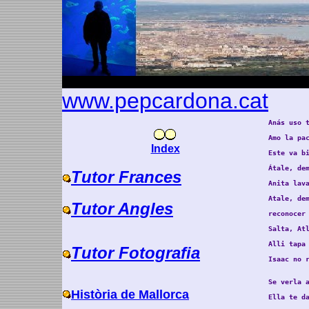
www.pepcardona.cat
Anás uso t
Amo la pac
Index
Este va bi
Átale, dem
Tutor Frances
Anita lava
Atale, dem
Tutor Angles
reconocer 
Salta, Atl
Alli tapa 
Tutor Fotografia
Isaac no r
Se verla a
Història de Mallorca
Ella te da