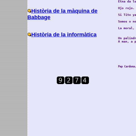
Etna da lu
Ojo rojo. 
Història de la màquina de
Si Tito y
Babbage
Somos o no
La moral, 
Història de la informàtica
Un palínd
A man, a p