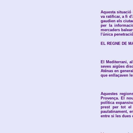
Aquesta situació 
va ratificar, a f
gaudien els ciuta
per la informaci
mercaders balears 
l'única penetraci
EL REGNE DE M
El Mediterrani, al
seves aigües disc
Aténas en general
que enllaçaven l
Aquestes regions
Provença. El nou
política expansiv
prest per tot e
paulatinament, en
entre si les dues