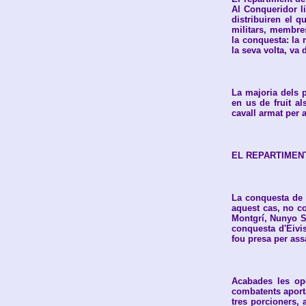
Al Conqueridor li
distribuiren el q
militars, membres
la conquesta: la 
la seva volta, va
La majoria dels p
en us de fruit a
cavall armat per a
EL REPARTIMENT
La conquesta de l
aquest cas, no co
Montgrí, Nunyo Sa
conquesta d'Eiviss
fou presa per assa
Acabades les ope
combatents aportat
tres porcioners, 