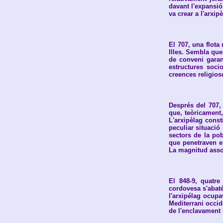
davant l'expansió
va crear a l'arxip
El 707, una flota
Illes. Sembla que
de conveni garant
estructures soci
creences religios
Després del 707,
que, teòricament,
L'arxipèlag const
peculiar situació
sectors de la pob
que penetraven en
La magnitud assol
El 848-9, quatre
cordovesa s'abaté
l'arxipélag ocupa
Mediterrani occid
de l'enclavament 