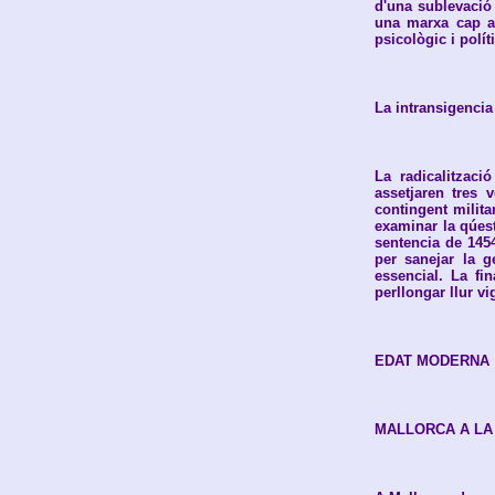
d'una sublevació 
una marxa cap a 
psicològic i polít
La intransigencia
La radicalitzaci
assetjaren tres 
contingent milit
examinar la qúest
sentencia de 1454
per sanejar la g
essencial. La fi
perllongar llur vi
EDAT MODERNA
MALLORCA A LA 