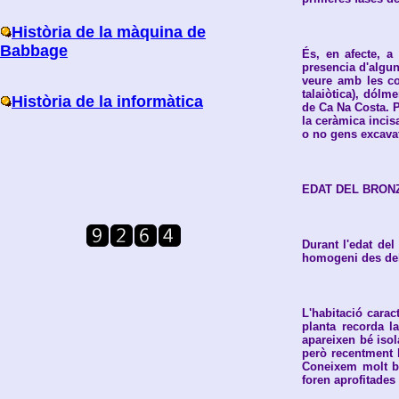
Història de la màquina de
Babbage
És, en afecte, a
presencia d'algu
veure amb les co
talaiòtica), dól
Història de la informàtica
de Ca Na Costa. Pe
la ceràmica incis
o no gens excavat
EDAT DEL BRON
Durant l'edat de
homogeni des del 
L'habitació cara
planta recorda l
apareixen bé isol
però recentment 
Coneixem molt bé 
foren aprofitades