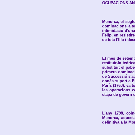
OCUPACIONS A
Menorca, el segl
dominacions alte
intimidació d'una
Felip, en resisti
de tota l'Illa i 
El mes de setembr
restituir-la teòri
substituït el pab
primera dominació
de Successió s'apo
donés suport a F
París (1763), va 
les operacions c
etapa de govern 
L'any 1798, coi
Menorca, aquesta
definitiva a la M