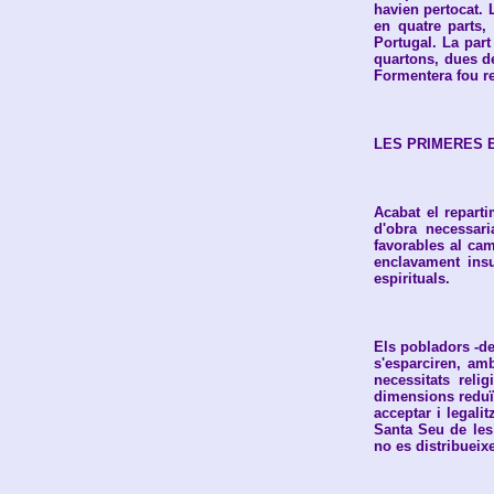
havien pertocat. 
en quatre parts,
Portugal. La part
quartons, dues de
Formentera fou re
LES PRIMERES E
Acabat el reparti
d'obra necessari
favorables al cam
enclavament insul
espirituals.
Els pobladors -de
s'esparciren, amb
necessitats reli
dimensions reduïd
acceptar i legali
Santa Seu de les
no es distribueixe