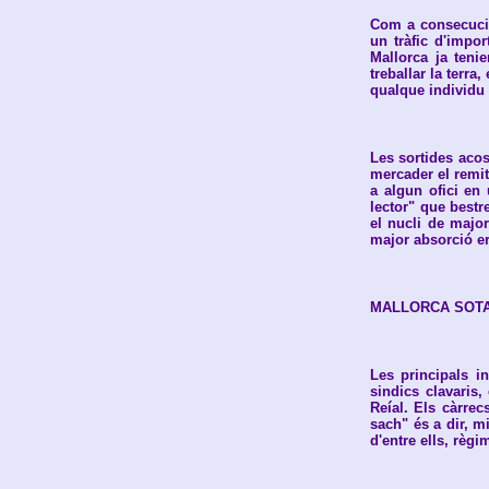
Com a consecució 
un tràfic d'impo
Mallorca ja teni
treballar la terra
qualque individu q
Les sortides acos
mercader el remití
a algun ofici en 
lector" que bestre
el nucli de major
major absorció er
MALLORCA SOTA
Les principals i
sindics clavaris
Reíal. Els càrrec
sach" és a dir, m
d'entre ells, règ