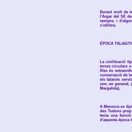
Durant molt de t
l'Argar del SE d
sempre, i d'algu
s'utilitza.
ÉPOCA TALAIòT
La civilització t
torres circulars 
Illes és extraord
conservació de le
els talaiots serv
son, en general, 
Margalida).
A Menorca es típ
des Tudons prop 
tenia una funció
d'aquesta época t