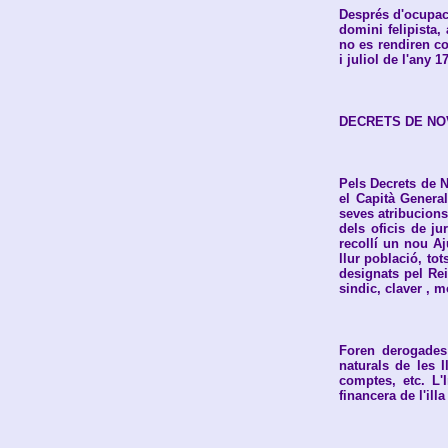
Després d'ocupaci
domini felipista,
no es rendiren c
i juliol de l'any 1
DECRETS DE NO
Pels Decrets de N
el Capità General
seves atribucions
dels oficis de ju
recollí un nou Aj
llur població, to
designats pel Rei
sindic, claver , m
Foren derogades 
naturals de les 
comptes, etc. L'
financera de l'ill