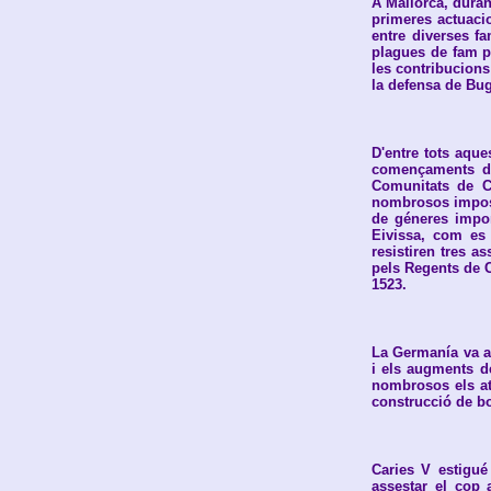
A Mallorca, duran
primeres actuacio
entre diverses fa
plagues de fam p
les contribucions
la defensa de Bug
D'entre tots aque
començaments del
Comunitats de Ca
nombrosos imposto
de géneres impor
Eivissa, com es 
resistiren tres a
pels Regents de C
1523.
La Germanía va ag
i els augments de
nombrosos els ata
construcció de bon
Caries V estigué
assestar el cop 