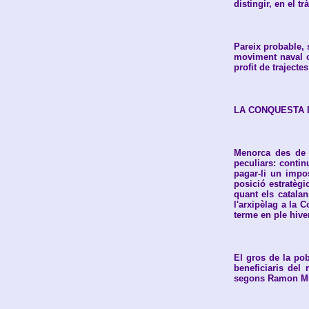
distingir, en el tr
Pareix probable, 
moviment naval c
profit de trajecte
LA CONQUESTA
Menorca des de l
peculiars: conti
pagar-li un impo
posició estratègi
quant els catala
l'arxipèlag a la 
terme en ple hive
El gros de la po
beneficiaris del 
segons Ramon Mun