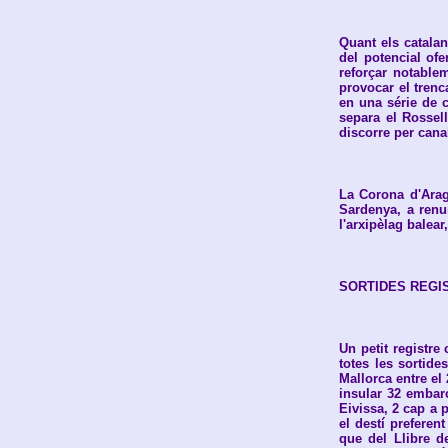
Quant els catalan
del potencial ofe
reforçar notable
provocar el trenca
en una série de c
separa el Rossell
discorre per cana
La Corona d'Aragó
Sardenya, a renu
l'arxipèlag balear
SORTIDES REGI
Un petit registre
totes les sortide
Mallorca entre el
insular 32 embar
Eivissa, 2 cap a 
el destí preferen
que del Llibre d