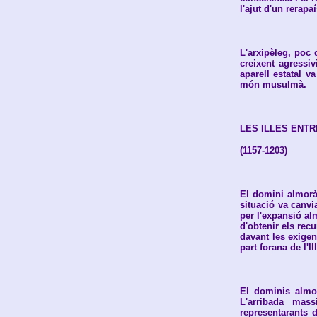
l'ajut d'un rerapa
L'arxipèleg, poc 
creixent agressiv
aparell estatal va
món musulmà.
LES ILLES ENTR
(1157-1203)
El domini almoràv
situació va canvi
per l'expansió alm
d'obtenir els rec
davant les exigen
part forana de l'Il
El dominis almor
L'arribada mass
representarants d