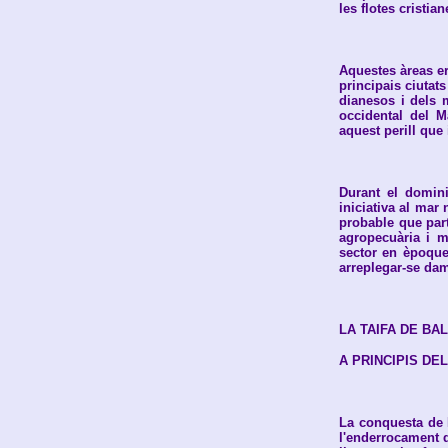
les flotes cristian
Aquestes àreas er
principais ciutat
dianesos i dels m
occidental del 
aquest perill que
Durant el domini
iniciativa al mar
probable que part
agropecuària i m
sector en èpoque
arreplegar-se dam
LA TAIFA DE BAL
A PRINCIPIS DEL
La conquesta de D
l'enderrocament d