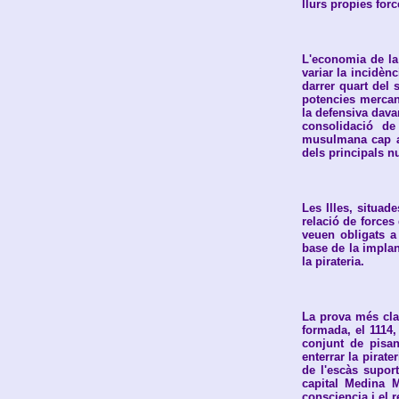
llurs propies for
L'economia de la 
variar la incidèn
darrer quart del 
potencies mercant
la defensiva davan
consolidació de
musulmana cap a 
dels principals 
Les Illes, situad
relació de forces
veuen obligats a
base de la implan
la pirateria.
La prova més clar
formada, el 1114, 
conjunt de pisans
enterrar la pirate
de l'escàs supor
capital Medina M
consciencia i el r