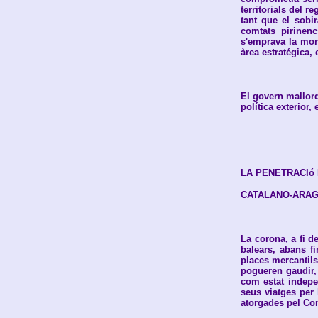
territorials del r
tant que el sobi
comtats pirinenc
s'emprava la mone
àrea estratégica,
El govern mallorq
política exterior,
LA PENETRACIó
CATALANO-ARAG
La corona, a fi d
balears, abans f
places mercantils
pogueren gaudir,
com estat indepe
seus viatges per 
atorgades pel Co