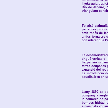
l'autarquia tradi
Río de Janeiro, N
triangulars cons
Tot aixó estimulà
per altres produc
amb rodés de ferr
antics jornalers 
considerar que l'
La desamortitzac
tingué veritable 
l'expansió urban
terres ocupades p
expansió del rega
La introducció d
aquella àrea en u
L'any 1860 es d
companyia anglesa
la comarca de pa
bombes hidràuliqu
sínies dels volta