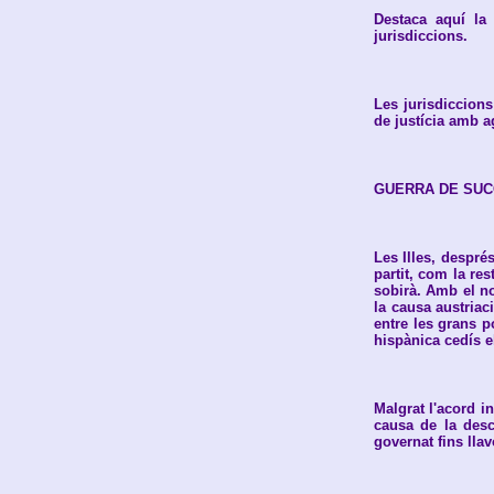
Destaca aquí la
jurisdiccions.
Les jurisdiccions
de justícia amb agi
GUERRA DE SUC
Les Illes, despré
partit, com la re
sobirà. Amb el no
la causa austriac
entre les grans p
hispànica cedís e
Malgrat l'acord i
causa de la desc
governat fins lla