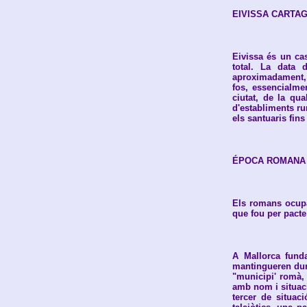
EIVISSA CARTA
Eivissa és un cas
total. La data 
aproximadament, p
fos, essencialmen
ciutat, de la qu
d'establiments rur
els santuaris fins
ÉPOCA ROMANA
Els romans ocupa
que fou per pacte
A Mallorca fund
mantingueren dura
"municipi' romà, 
amb nom i situació
tercer de situac