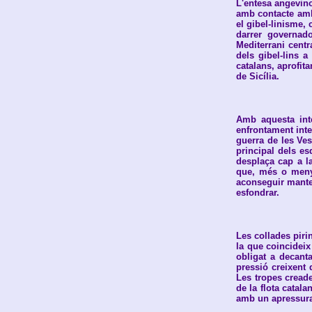
L'entesa angevino-
amb contacte amb 
el gibel-linisme,
darrer governado
Mediterrani cent
dels gibel-lins a
catalans, aprofit
de Sicília.
Amb aquesta inte
enfrontament inte
guerra de les Ves
principal dels es
desplaça cap a la
que, més o menys
aconseguir manten
esfondrar.
Les collades piri
la que coincideix
obligat a decant
pressió creixent 
Les tropes creade
de la flota catal
amb un apressura