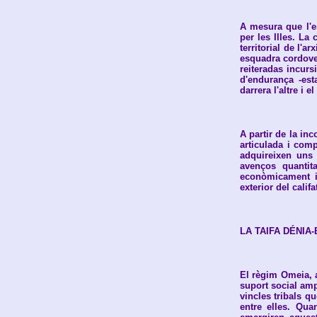
A mesura que l'e
per les Illes. La
territorial de l'
esquadra cordoves
reiteradas incurs
d'endurança -est
darrera l'altre i 
A partir de la in
articulada i com
adquireixen uns 
avenços quantit
econòmicament i
exterior del calif
LA TAIFA DÉNIA-
El règim Omeia, a
suport social amp
vincles tribals 
entre elles. Qua