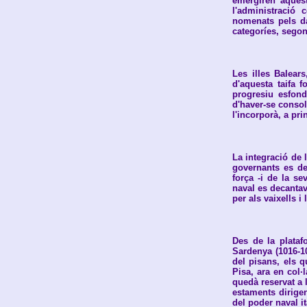
emergiren aquest
l'administració 
nomenats pels da
categoríes, segon
Les illes Balear
d'aquesta taifa 
progresiu esfond
d'haver-se consol
l'incorporà, a pri
La integració de l
governants es de
força -i de la se
naval es decanta
per als vaixells i 
Des de la plataf
Sardenya (1016-1
del pisans, els q
Pisa, ara en col·
quedà reservat a 
estaments dirigen
del poder naval i