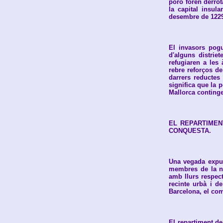
porò foren derrotà
la capital insul
desembre de 122
El invasors pogu
d'alguns distrie
refugiaren a les
rebre reforços de
darrers reductes
significa que la 
Mallorca conting
EL REPARTIMEN
CONQUESTA.
Una vegada expug
membres de la nob
amb llurs respec
recinte urbà i d
Barcelona, el com
El repartiment de