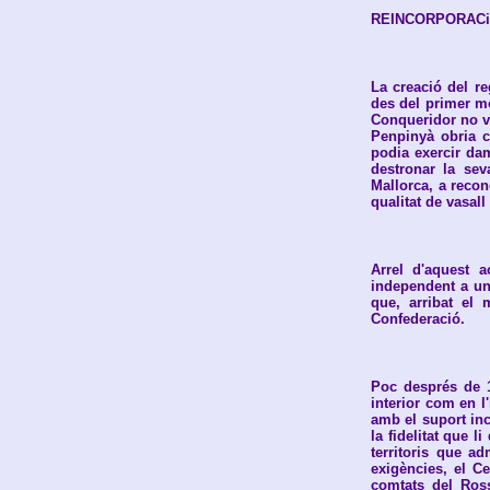
REINCORPORACi
La creació del r
des del primer mo
Conqueridor no va
Penpinyà obria c
podia exercir dam
destronar la sev
Mallorca, a recon
qualitat de vasall
Arrel d'aquest a
independent a un
que, arribat el 
Confederació.
Poc després de 1
interior com en l
amb el suport inc
la fidelitat que 
territoris que a
exigències, el C
comtats del Ross