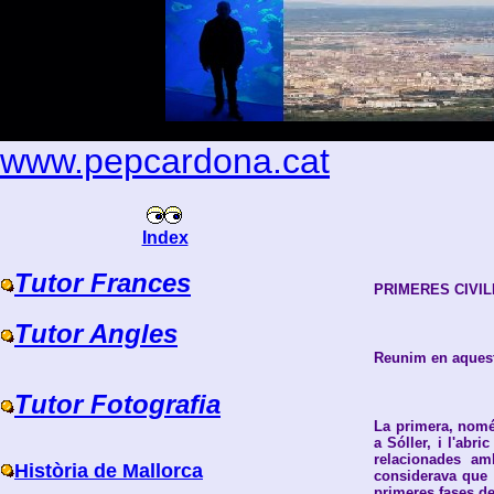
www.pepcardona.cat
Index
Tutor Frances
PRIMERES CIVIL
Tutor Angles
Reunim en aquest
Tutor Fotografia
La primera, nomé
a Sóller, i l'abr
relacionades am
Història de Mallorca
considerava que 
primeres fases de 