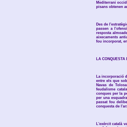
Mediterrani occid
pisans obtenen ar
Des de l'estratèg
passen a l'ofens
resposta almoade 
aixecaments antia
fou incorporat, en
LA CONQUESTA 
La incorporació d
entre els que sob
Navas de Tolosa,
feudalisme catal
conques per la p
per una esquadra 
passat fou delib
conquesta de l'ar
L'exércit català 