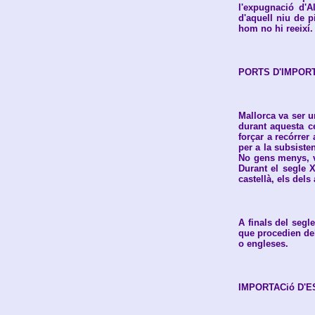
l'expugnació d'A
d'aquell niu de p
hom no hi reeixí.
PORTS D'IMPOR
Mallorca va ser u
durant aquesta ce
forçar a recórrer
per a la subsiste
No gens menys, v
Durant el segle X
castellà, els dels
A finals del segl
que procedien del
o engleses.
IMPORTACió D'