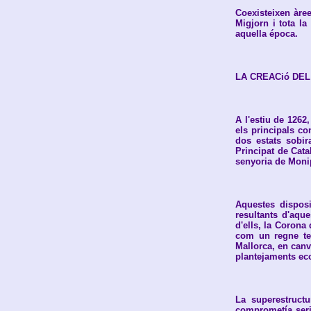
Coexisteixen àree
Migjorn i tota la
aquella época.
LA CREACió DE
A l'estiu de 1262
els principals co
dos estats sobir
Principat de Catal
senyoria de Monipe
Aquestes disposi
resultants d'aque
d'ells, la Corona 
com un regne ter
Mallorca, en canvi
plantejaments ec
La superestructu
comprometía serio