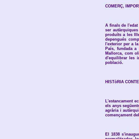
COMERÇ, IMPORT
A finals de l'edat
ser autàrquiques
produíts a les Il
depengués compl
l'exterior per a 
País, fundada a 
Mallorca, com ol
d'equilibrar les
població.
HISTòRIA CONT
L'estancament ec
els anys següents
agrària i autàrqu
començament del 
El 1838 s'inaugur
normalitzades l