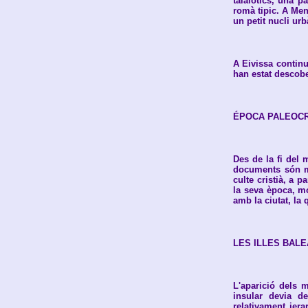
talaiòtics, una pa
romà tipic. A Men
un petit nucli urb
A Eivissa continu
han estat descobe
ÉPOCA PALEOCR
Des de la fi del 
documents són mo
culte cristià, a p
la seva època, mo
amb la ciutat, la 
LES ILLES BALE
L'aparició dels 
insular devia d
relativament jer