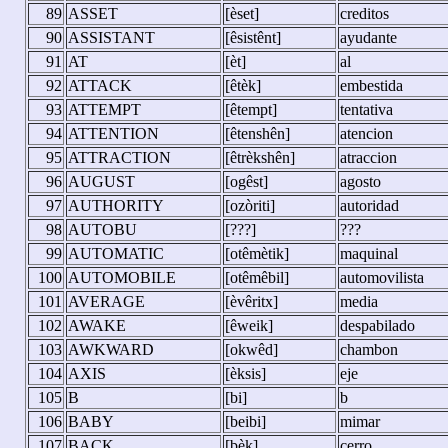
89
ASSET
[èset]
creditos
90
ASSISTANT
[êsistênt]
ayudante
91
AT
[èt]
al
92
ATTACK
[êtèk]
embestida
93
ATTEMPT
[êtempt]
tentativa
94
ATTENTION
[êtenshên]
atencion
95
ATTRACTION
[êtrèkshên]
atraccion
96
AUGUST
[ogêst]
agosto
97
AUTHORITY
[ozòriti]
autoridad
98
AUTOBU
[???]
???
99
AUTOMATIC
[otêmètik]
maquinal
100
AUTOMOBILE
[otêmêbil]
automovilista
101
AVERAGE
[èvêritx]
media
102
AWAKE
[êweik]
despabilado
103
AWKWARD
[okwêd]
chambon
104
AXIS
[èksis]
eje
105
B
[bi]
b
106
BABY
[beibi]
mimar
107
BACK
[bèk]
cerro