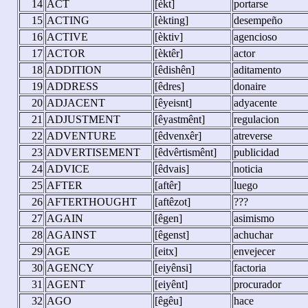
14
ACT
[èkt]
portarse
15
ACTING
[èkting]
desempeño
16
ACTIVE
[èktiv]
agencioso
17
ACTOR
[èktêr]
actor
18
ADDITION
[êdishên]
aditamento
19
ADDRESS
[êdres]
donaire
20
ADJACENT
[êyeisnt]
adyacente
21
ADJUSTMENT
[êyastmênt]
regulacion
22
ADVENTURE
[êdvenxêr]
atreverse
23
ADVERTISEMENT
[êdvêrtismênt]
publicidad
24
ADVICE
[êdvais]
noticia
25
AFTER
[aftêr]
luego
26
AFTERTHOUGHT
[aftêzot]
???
27
AGAIN
[êgen]
asimismo
28
AGAINST
[êgenst]
achuchar
29
AGE
[eitx]
envejecer
30
AGENCY
[eiyênsi]
factoria
31
AGENT
[eiyênt]
procurador
32
AGO
[êgêu]
hace