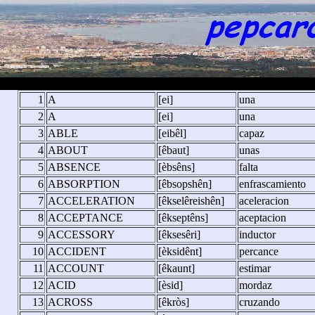
1
A
[ei]
una
2
A
[ei]
una
3
ABLE
[eibêl]
capaz
4
ABOUT
[êbaut]
unas
5
ABSENCE
[èbsêns]
falta
6
ABSORPTION
[êbsopshên]
enfrascamiento
7
ACCELERATION
[êkselêreishên]
aceleracion
8
ACCEPTANCE
[êkseptêns]
aceptacion
9
ACCESSORY
[êksesêri]
inductor
10
ACCIDENT
[èksidênt]
percance
11
ACCOUNT
[êkaunt]
estimar
12
ACID
[èsid]
mordaz
13
ACROSS
[êkròs]
cruzando