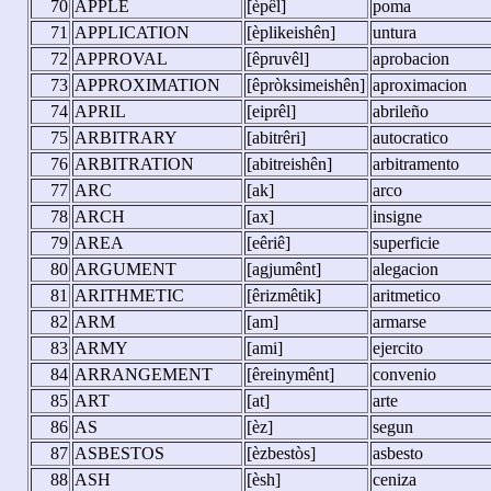
70
APPLE
[èpêl]
poma
71
APPLICATION
[èplikeishên]
untura
72
APPROVAL
[êpruvêl]
aprobacion
73
APPROXIMATION
[êpròksimeishên]
aproximacion
74
APRIL
[eiprêl]
abrileño
75
ARBITRARY
[abitrêri]
autocratico
76
ARBITRATION
[abitreishên]
arbitramento
77
ARC
[ak]
arco
78
ARCH
[ax]
insigne
79
AREA
[eêriê]
superficie
80
ARGUMENT
[agjumênt]
alegacion
81
ARITHMETIC
[êrizmêtik]
aritmetico
82
ARM
[am]
armarse
83
ARMY
[ami]
ejercito
84
ARRANGEMENT
[êreinymênt]
convenio
85
ART
[at]
arte
86
AS
[èz]
segun
87
ASBESTOS
[èzbestòs]
asbesto
88
ASH
[èsh]
ceniza