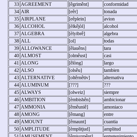
33
AGREEMENT
[êgrimênt]
conformidad
34
AIR
[eêr]
tonada
35
AIRPLANE
[eêplein]
avion
36
ALCOHOL
[èlkêjòl]
alcohol
37
ALGEBRA
[èlyibrê]
algebra
38
ALL
[ol]
todas
39
ALLOWANCE
[êlauêns]
tara
40
ALMOST
[olmêust]
casi
41
ALONG
[êlòng]
largo
42
ALSO
[olsêu]
tambien
43
ALTERNATIVE
[oltêrnêtiv]
alternativa
44
ALUMINUM
[???]
???
45
ALWAYS
[olweiz]
siempre
46
AMBITION
[èmbishên]
ambicionar
47
AMMONIA
[êmêuniê]
amoniaco
48
AMONG
[êmang]
entre
49
AMOUNT
[êmaunt]
cuantia
50
AMPLITUDE
[èmplitjud]
amplitud
51
AMUSEMENT
[êmjuzmênt]
entretenimiento