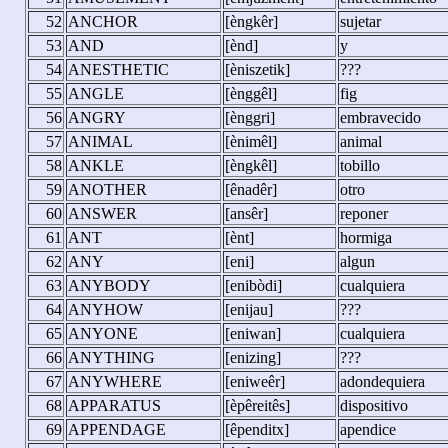
52
ANCHOR
[èngkêr]
sujetar
53
AND
[ènd]
y
54
ANESTHETIC
[èniszetik]
???
55
ANGLE
[ènggêl]
fig
56
ANGRY
[ènggri]
embravecido
57
ANIMAL
[ènimêl]
animal
58
ANKLE
[èngkêl]
tobillo
59
ANOTHER
[ênadêr]
otro
60
ANSWER
[ansêr]
reponer
61
ANT
[ènt]
hormiga
62
ANY
[eni]
algun
63
ANYBODY
[enibòdi]
cualquiera
64
ANYHOW
[enijau]
???
65
ANYONE
[eniwan]
cualquiera
66
ANYTHING
[enizing]
???
67
ANYWHERE
[eniweêr]
adondequiera
68
APPARATUS
[èpêreitês]
dispositivo
69
APPENDAGE
[êpenditx]
apendice