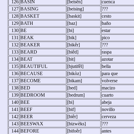
126
BASIN
[beisên]
cuenca
127
BASING
[beising]
???
128
BASKET
[baskit]
cesto
129
BATH
[baz]
baño
130
BE
[bi]
estar
131
BEAK
[bik]
pico
132
BEAKER
[bikêr]
???
133
BEARD
[biêd]
raspa
134
BEAT
[bit]
azotar
135
BEAUTIFUL
[bjutifêl]
bella
136
BECAUSE
[bikòz]
para que
137
BECOME
[bikam]
volverse
138
BED
[bed]
macizo
139
BEDROOM
[bedrum]
cuarto
140
BEE
[bi]
abeja
141
BEEF
[bif]
novillo
142
BEER
[biêr]
cerveza
143
BEESWAX
[bizwèks]
???
144
BEFORE
[bifoêr]
antes