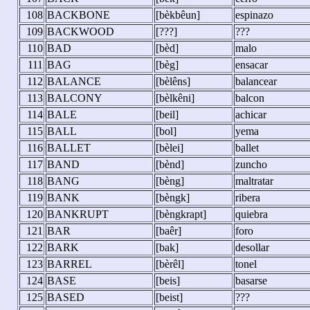
108
BACKBONE
[bèkbêun]
espinazo
109
BACKWOOD
[???]
???
110
BAD
[bèd]
malo
111
BAG
[bèg]
ensacar
112
BALANCE
[bèlêns]
balancear
113
BALCONY
[bèlkêni]
balcon
114
BALE
[beil]
achicar
115
BALL
[bol]
yema
116
BALLET
[bèlei]
ballet
117
BAND
[bènd]
zuncho
118
BANG
[bèng]
maltratar
119
BANK
[bèngk]
ribera
120
BANKRUPT
[bèngkrapt]
quiebra
121
BAR
[baêr]
foro
122
BARK
[bak]
desollar
123
BARREL
[bèrêl]
tonel
124
BASE
[beis]
basarse
125
BASED
[beist]
???